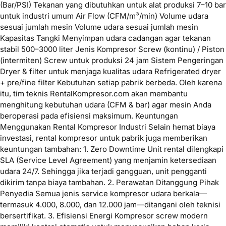
(Bar/PSI) Tekanan yang dibutuhkan untuk alat produksi 7–10 bar
untuk industri umum Air Flow (CFM/m³/min) Volume udara
sesuai jumlah mesin Volume udara sesuai jumlah mesin
Kapasitas Tangki Menyimpan udara cadangan agar tekanan
stabil 500–3000 liter Jenis Kompresor Screw (kontinu) / Piston
(intermiten) Screw untuk produksi 24 jam Sistem Pengeringan
Dryer & filter untuk menjaga kualitas udara Refrigerated dryer
+ pre/fine filter Kebutuhan setiap pabrik berbeda. Oleh karena
itu, tim teknis RentalKompresor.com akan membantu
menghitung kebutuhan udara (CFM & bar) agar mesin Anda
beroperasi pada efisiensi maksimum. Keuntungan
Menggunakan Rental Kompresor Industri Selain hemat biaya
investasi, rental kompresor untuk pabrik juga memberikan
keuntungan tambahan: 1. Zero Downtime Unit rental dilengkapi
SLA (Service Level Agreement) yang menjamin ketersediaan
udara 24/7. Sehingga jika terjadi gangguan, unit pengganti
dikirim tanpa biaya tambahan. 2. Perawatan Ditanggung Pihak
Penyedia Semua jenis service kompresor udara berkala—
termasuk 4.000, 8.000, dan 12.000 jam—ditangani oleh teknisi
bersertifikat. 3. Efisiensi Energi Kompresor screw modern