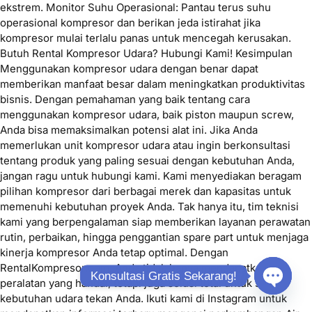
ekstrem. Monitor Suhu Operasional: Pantau terus suhu
operasional kompresor dan berikan jeda istirahat jika
kompresor mulai terlalu panas untuk mencegah kerusakan.
Butuh Rental Kompresor Udara? Hubungi Kami! Kesimpulan
Menggunakan kompresor udara dengan benar dapat
memberikan manfaat besar dalam meningkatkan produktivitas
bisnis. Dengan pemahaman yang baik tentang cara
menggunakan kompresor udara, baik piston maupun screw,
Anda bisa memaksimalkan potensi alat ini. Jika Anda
memerlukan unit kompresor udara atau ingin berkonsultasi
tentang produk yang paling sesuai dengan kebutuhan Anda,
jangan ragu untuk hubungi kami. Kami menyediakan beragam
pilihan kompresor dari berbagai merek dan kapasitas untuk
memenuhi kebutuhan proyek Anda. Tak hanya itu, tim teknisi
kami yang berpengalaman siap memberikan layanan perawatan
rutin, perbaikan, hingga penggantian spare part untuk menjaga
kinerja kompresor Anda tetap optimal. Dengan
RentalKompresor.com, Anda tidak hanya mendapatkan
Konsultasi Gratis Sekarang!
peralatan yang handal, tetapi juga solusi total untuk semua
kebutuhan udara tekan Anda. Ikuti kami di Instagram untuk
Open ch