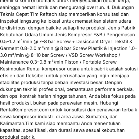
memiliki kontrol otomatis untuk menyesuaikan beban kerja,
sehingga hemat listrik dan mengurangi overrun. 4. Dukungan
Teknis Cepat Tim Reftech siap memberikan konsultasi dan
inspeksi langsung ke lokasi untuk memastikan sistem udara
terdistribusi dengan baik ke setiap line produksi. Jenis Pabrik
Kebutuhan Udara Umum Jenis Kompresor F&B / Pengemasan
0.5–1.2 m³/min @ 7–8 bar Screw + Desiccant Dryer Tekstil &
Garment 0.8–2.0 m³/min @ 8 bar Screw Plastik & Injection 1.0–
3.0 m³/min @ 8–10 bar Screw / VSD Screw Workshop /
Maintenance 0.3–0.8 m³/min Piston / Portable Screw
Kesimpulan Rental kompresor udara untuk pabrik adalah solusi
efisien dan fleksibel untuk perusahaan yang ingin menjaga
stabilitas produksi tanpa beban investasi besar. Dengan
dukungan teknisi profesional, pemantauan performa berkala,
dan opsi kontrak harian hingga tahunan, Anda bisa fokus pada
hasil produksi, bukan pada perawatan mesin. Hubungi
RentalKompresor.com untuk konsultasi dan penawaran terbaik
sewa kompresor industri di area Jawa, Sumatera, dan
Kalimantan.Tim kami siap membantu Anda menentukan
kapasitas, spesifikasi, dan durasi sewa sesuai kebutuhan
produksi pabrik.