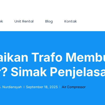
ek
Unit Rental
Blog
Kontak
aikan Trafo Memb
? Simak Penjelas
. Nurdiansyah
September 18, 2025
Air Compressor