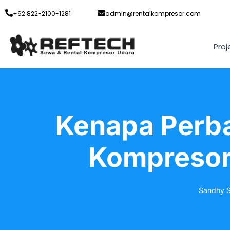
+62 822-2100-1281
admin@rentalkompresor.com
Proj
Kenapa Perb
Kompresor
Sandhy S