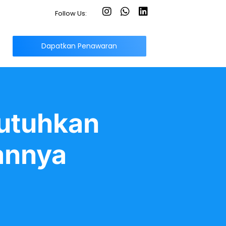
Follow Us:
Dapatkan Penawaran
utuhkan
annya