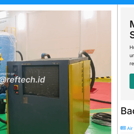
H
u
re
Ba
Air