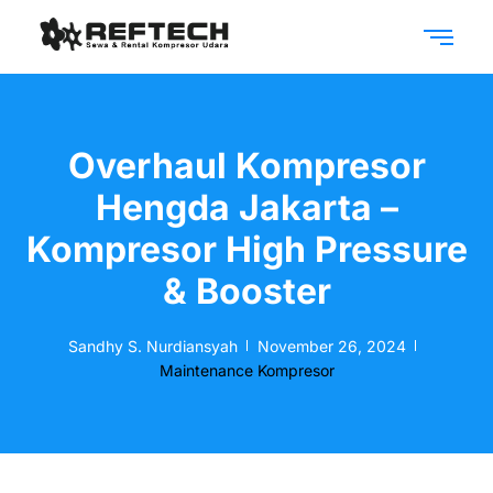
Overhaul Kompresor
Hengda Jakarta –
Kompresor High Pressure
& Booster
Sandhy S. Nurdiansyah
November 26, 2024
Maintenance Kompresor