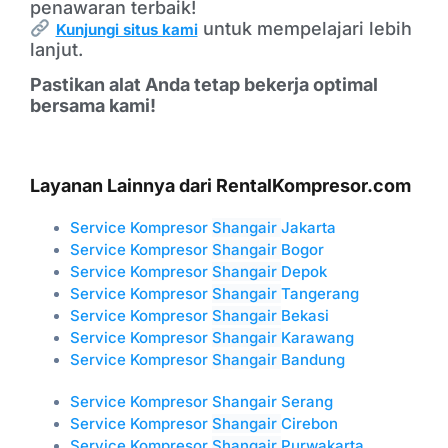
penawaran terbaik!
untuk mempelajari lebih
Kunjungi situs kami
lanjut.
Pastikan alat Anda tetap bekerja optimal
bersama kami!
Layanan Lainnya dari RentalKompresor.com
Service Kompresor
Shangair
Jakarta
Service Kompresor
Shangair
Bogor
Service Kompresor
Shangair
Depok
Service Kompresor
Shangair
Tangerang
Service Kompresor
Shangair
Bekasi
Service Kompresor
Shangair
Karawang
Service Kompresor
Shangair
Bandung
Service Kompresor Shangair Serang
Service Kompresor
Shangair
Cirebon
Service Kompresor
Shangair
Purwakarta