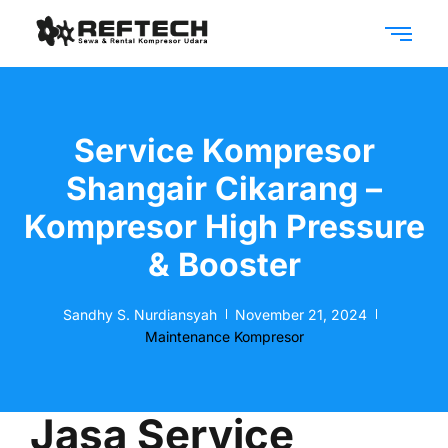
Service Kompresor
Shangair Cikarang –
Kompresor High Pressure
& Booster
Sandhy S. Nurdiansyah
November 21, 2024
Maintenance Kompresor
Jasa Service