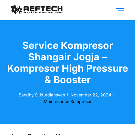
Service Kompresor
Shangair Jogja –
Kompresor High Pressure
& Booster
Sandhy S. Nurdiansyah
November 22, 2024
Maintenance Kompresor