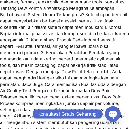
makanan, farmasi, elektronik, dan pneumatic tools. Konsultasi
Tentang Dew Point via WhatsApp Mengapa Kelembapan
Berbahaya di Sistem Udara Terkompresi? Kelembapan berlebih
dapat menyebabkan berbagai masalah serius. Jika tidak
dikendalikan, air dalam sistem dapat menimbulkan: 1. Korosi
Bagian internal pipa, valve, dan kompresor bisa berkarat karena
endapan air. 2. Kontaminasi Produk Pada industri sensitif
seperti F&B atau farmasi, air yang terbawa udara bisa
mencemari produk. 3. Kerusakan Peralatan Peralatan yang
mengandalkan udara kering, seperti pneumatic cylinder, air
tools, dan mesin packaging, dapat bekerja tidak stabil atau
cepat rusak. Dengan menjaga Dew Point tetap rendah, Anda
dapat menghindari ketiga risiko ini dan meningkatkan umur
peralatan. Baca Juga: Cara memastikan kualitas udara dengan
Air Quality Test Pengaruh Tekanan terhadap Dew Point
Tekanan memiliki peran besar dalam menentukan Dew Point.
Proses kompresi meningkatkan jumlah uap air per volume,
sehingga udara mencapai titik embun pada suhu yang lebih
Konsultasi Gratis Sekarang!
tinggi. Akibatnya: semakin tinggi tekanan, semakin cepat uap
air mengembun sistem membutuhkan pengering udara (air
Open ch
dryer) yang tepat desain sistem harus mempertimbangkan nilai