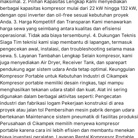
maksimal. 2. Pilihan Kapasitas Lengkap Kami menyediakan
berbagai kapasitas kompresor mulai dari 22 kW hingga 132 kW,
dengan opsi inverter dan oil-free sesuai kebutuhan proyek
Anda. 3. Harga Kompetitif dan Transparan Kami menawarkan
harga sewa yang seimbang antara kualitas dan efisiensi
operasional. Tidak ada biaya tersembunyi. 4. Dukungan Teknis
Siaga Tim teknisi kami siap membantu di lapangan, termasuk
pengecekan awal, instalasi, dan troubleshooting selama masa
sewa. 5. Layanan Tambahan Lengkap Selain kompresor, kami
juga menyediakan Air Dryer, Receiver Tank, dan sparepart
pendukung agar sistem udara Anda tetap optimal. Keunggulan
Kompresor Portable untuk Kebutuhan Industri di Cikampek
Kompresor portable memiliki desain ringkas, tapi mampu
menghasilkan tekanan udara stabil dan kuat. Alat ini sering
digunakan dalam berbagai aktivitas seperti: Pengecatan
industri dan fabrikasi logam Pekerjaan konstruksi di area
proyek atau jalan tol Pembersihan mesin pabrik dengan udara
bertekanan Maintenance sistem pneumatik di fasilitas produksi
Perusahaan di Cikampek memilih menyewa kompresor
portable karena cara ini lebih efisien dan membantu menekan
biaya investasi peralatan. Layanan Rental Kompresor Portable