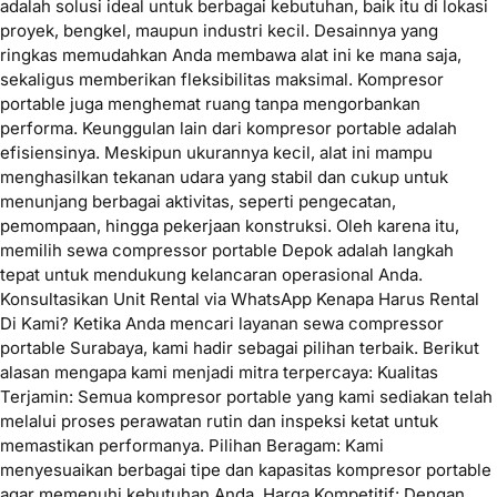
adalah solusi ideal untuk berbagai kebutuhan, baik itu di lokasi
proyek, bengkel, maupun industri kecil. Desainnya yang
ringkas memudahkan Anda membawa alat ini ke mana saja,
sekaligus memberikan fleksibilitas maksimal. Kompresor
portable juga menghemat ruang tanpa mengorbankan
performa. Keunggulan lain dari kompresor portable adalah
efisiensinya. Meskipun ukurannya kecil, alat ini mampu
menghasilkan tekanan udara yang stabil dan cukup untuk
menunjang berbagai aktivitas, seperti pengecatan,
pemompaan, hingga pekerjaan konstruksi. Oleh karena itu,
memilih sewa compressor portable Depok adalah langkah
tepat untuk mendukung kelancaran operasional Anda.
Konsultasikan Unit Rental via WhatsApp Kenapa Harus Rental
Di Kami? Ketika Anda mencari layanan sewa compressor
portable Surabaya, kami hadir sebagai pilihan terbaik. Berikut
alasan mengapa kami menjadi mitra terpercaya: Kualitas
Terjamin: Semua kompresor portable yang kami sediakan telah
melalui proses perawatan rutin dan inspeksi ketat untuk
memastikan performanya. Pilihan Beragam: Kami
menyesuaikan berbagai tipe dan kapasitas kompresor portable
agar memenuhi kebutuhan Anda. Harga Kompetitif: Dengan