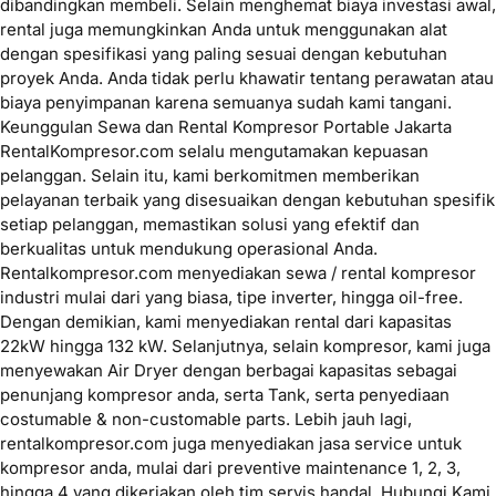
dibandingkan membeli. Selain menghemat biaya investasi awal,
rental juga memungkinkan Anda untuk menggunakan alat
dengan spesifikasi yang paling sesuai dengan kebutuhan
proyek Anda. Anda tidak perlu khawatir tentang perawatan atau
biaya penyimpanan karena semuanya sudah kami tangani.
Keunggulan Sewa dan Rental Kompresor Portable Jakarta
RentalKompresor.com selalu mengutamakan kepuasan
pelanggan. Selain itu, kami berkomitmen memberikan
pelayanan terbaik yang disesuaikan dengan kebutuhan spesifik
setiap pelanggan, memastikan solusi yang efektif dan
berkualitas untuk mendukung operasional Anda.
Rentalkompresor.com menyediakan sewa / rental kompresor
industri mulai dari yang biasa, tipe inverter, hingga oil-free.
Dengan demikian, kami menyediakan rental dari kapasitas
22kW hingga 132 kW. Selanjutnya, selain kompresor, kami juga
menyewakan Air Dryer dengan berbagai kapasitas sebagai
penunjang kompresor anda, serta Tank, serta penyediaan
costumable & non-customable parts. Lebih jauh lagi,
rentalkompresor.com juga menyediakan jasa service untuk
kompresor anda, mulai dari preventive maintenance 1, 2, 3,
hingga 4 yang dikerjakan oleh tim servis handal. Hubungi Kami