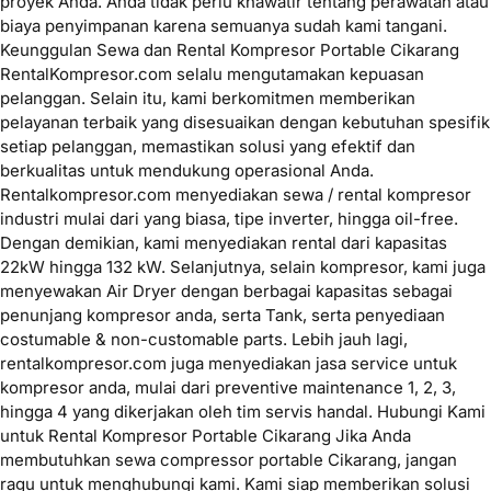
proyek Anda. Anda tidak perlu khawatir tentang perawatan atau
biaya penyimpanan karena semuanya sudah kami tangani.
Keunggulan Sewa dan Rental Kompresor Portable Cikarang
RentalKompresor.com selalu mengutamakan kepuasan
pelanggan. Selain itu, kami berkomitmen memberikan
pelayanan terbaik yang disesuaikan dengan kebutuhan spesifik
setiap pelanggan, memastikan solusi yang efektif dan
berkualitas untuk mendukung operasional Anda.
Rentalkompresor.com menyediakan sewa / rental kompresor
industri mulai dari yang biasa, tipe inverter, hingga oil-free.
Dengan demikian, kami menyediakan rental dari kapasitas
22kW hingga 132 kW. Selanjutnya, selain kompresor, kami juga
menyewakan Air Dryer dengan berbagai kapasitas sebagai
penunjang kompresor anda, serta Tank, serta penyediaan
costumable & non-customable parts. Lebih jauh lagi,
rentalkompresor.com juga menyediakan jasa service untuk
kompresor anda, mulai dari preventive maintenance 1, 2, 3,
hingga 4 yang dikerjakan oleh tim servis handal. Hubungi Kami
untuk Rental Kompresor Portable Cikarang Jika Anda
membutuhkan sewa compressor portable Cikarang, jangan
ragu untuk menghubungi kami. Kami siap memberikan solusi