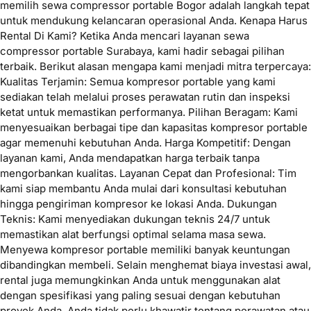
memilih sewa compressor portable Bogor adalah langkah tepat
untuk mendukung kelancaran operasional Anda. Kenapa Harus
Rental Di Kami? Ketika Anda mencari layanan sewa
compressor portable Surabaya, kami hadir sebagai pilihan
terbaik. Berikut alasan mengapa kami menjadi mitra terpercaya:
Kualitas Terjamin: Semua kompresor portable yang kami
sediakan telah melalui proses perawatan rutin dan inspeksi
ketat untuk memastikan performanya. Pilihan Beragam: Kami
menyesuaikan berbagai tipe dan kapasitas kompresor portable
agar memenuhi kebutuhan Anda. Harga Kompetitif: Dengan
layanan kami, Anda mendapatkan harga terbaik tanpa
mengorbankan kualitas. Layanan Cepat dan Profesional: Tim
kami siap membantu Anda mulai dari konsultasi kebutuhan
hingga pengiriman kompresor ke lokasi Anda. Dukungan
Teknis: Kami menyediakan dukungan teknis 24/7 untuk
memastikan alat berfungsi optimal selama masa sewa.
Menyewa kompresor portable memiliki banyak keuntungan
dibandingkan membeli. Selain menghemat biaya investasi awal,
rental juga memungkinkan Anda untuk menggunakan alat
dengan spesifikasi yang paling sesuai dengan kebutuhan
proyek Anda. Anda tidak perlu khawatir tentang perawatan atau