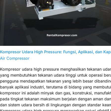
Kompresor Udara High Pressure: Fungsi, Aplikasi, dan K
Air Compressor
Kompresor udara high pressure menghasilkan tekanan udara y
yang membutuhkan tekanan udara tinggi untuk operasi ber
pengguna mendapatkan tekanan yang lebih besar dibandin
banyak aplikasi industri, terutama di bidang yang membu
kompresor ini adalah minyak dan gas, konstruksi, manufakt
pada tingkat tekanan maksimum berjalan dengan aman dan e
dan sistem udara bersih di lingkungan dengan standar ke
Kompresor udara high pressure menawarkan solusi efektif b