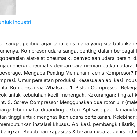
ntuk Industri
sor sangat penting agar tahu jenis mana yang kita butuhk
menya. Kompresor udara sangat penting dalam berbagai ind
ngoperasian alat-alat pneumatik, penyediaan udara bersih,
adi energi pneumatik dengan cara memampatkan udara. Hasi
d & beverage. Mengapa Penting Memahami Jenis Kompresor? 
ompresi. Umur peralatan produksi. Kesesuaian aplikasi indus
ntal Kompresor via Whatsapp 1. Piston Compressor Bekerja
ocok untuk kebutuhan kecil-menengah. Kekurangan: tingkat k
ittent. 2. Screw Compressor Menggunakan dua rotor ulir (ma
rga lebih mahal dibanding piston. Aplikasi: pabrik manufaktu
n tinggi untuk menghasilkan udara bertekanan. Kelebihan:
 membutuhkan instalasi khusus. Aplikasi: pembangkit listrik,
ngkan: Kebutuhan kapasitas & tekanan udara. Jenis industri