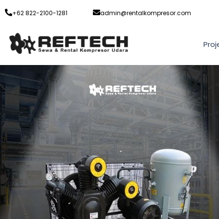
+62 822-2100-1281
admin@rentalkompresor.com
Proj