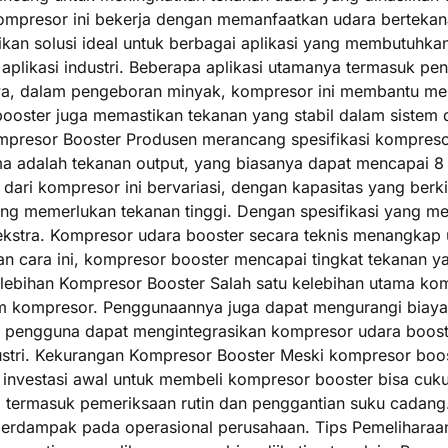
Kompresor ini bekerja dengan memanfaatkan udara berteka
kan solusi ideal untuk berbagai aplikasi yang membutuhka
aplikasi industri. Beberapa aplikasi utamanya termasuk p
ya, dalam pengeboran minyak, kompresor ini membantu men
booster juga memastikan tekanan yang stabil dalam sistem d
ompresor Booster Produsen merancang spesifikasi kompreso
ama adalah tekanan output, yang biasanya dapat mencapai 8
w) dari kompresor ini bervariasi, dengan kapasitas yang berk
g memerlukan tekanan tinggi. Dengan spesifikasi yang men
a ekstra. Kompresor udara booster secara teknis menangk
n cara ini, kompresor booster mencapai tingkat tekanan y
elebihan Kompresor Booster Salah satu kelebihan utama k
m kompresor. Penggunaannya juga dapat mengurangi biaya i
itu, pengguna dapat mengintegrasikan kompresor udara boos
ndustri. Kekurangan Kompresor Booster Meski kompresor boo
vestasi awal untuk membeli kompresor booster bisa cukup 
a, termasuk pemeriksaan rutin dan penggantian suku cadan
sa berdampak pada operasional perusahaan. Tips Pemelihar