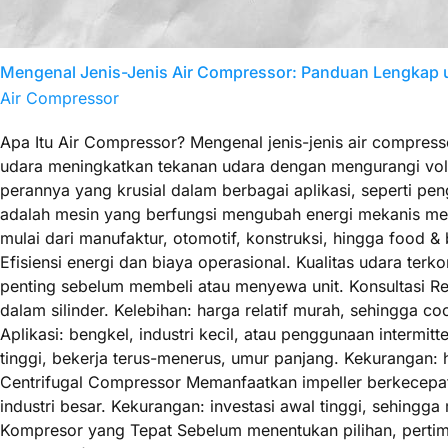
Mengenal Jenis-Jenis Air Compressor: Panduan Lengkap u
Air Compressor
Apa Itu Air Compressor? Mengenal jenis-jenis air compres
udara meningkatkan tekanan udara dengan mengurangi volu
perannya yang krusial dalam berbagai aplikasi, seperti pe
adalah mesin yang berfungsi mengubah energi mekanis menj
mulai dari manufaktur, otomotif, konstruksi, hingga foo
Efisiensi energi dan biaya operasional. Kualitas udara terk
penting sebelum membeli atau menyewa unit. Konsultasi Re
dalam silinder. Kelebihan: harga relatif murah, sehingga c
Aplikasi: bengkel, industri kecil, atau penggunaan interm
tinggi, bekerja terus-menerus, umur panjang. Kekurangan: ha
Centrifugal Compressor Memanfaatkan impeller berkecepata
industri besar. Kekurangan: investasi awal tinggi, sehingga
Kompresor yang Tepat Sebelum menentukan pilihan, pertimba