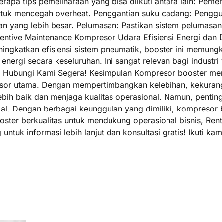
rapa tips pemeliharaan yang bisa diikuti antara lain: Pemer
 untuk mencegah overheat. Penggantian suku cadang: Penggu
akan yang lebih besar. Pelumasan: Pastikan sistem pelumasa
ventive Maintenance Kompresor Udara Efisiensi Energi da
ingkatkan efisiensi sistem pneumatik, booster ini memung
nergi secara keseluruhan. Ini sangat relevan bagi industri
? Hubungi Kami Segera! Kesimpulan Kompresor booster men
esor utama. Dengan mempertimbangkan kelebihan, kekurang
lebih baik dan menjaga kualitas operasional. Namun, pent
mal. Dengan berbagai keunggulan yang dimiliki, kompresor
oster berkualitas untuk mendukung operasional bisnis, R
 untuk informasi lebih lanjut dan konsultasi gratis! Ikuti 